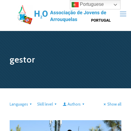
Portuguese
gestor
Languages
Skill level
Authors
Show all