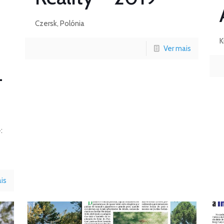
Czersk, Polónia
K
Ver mais
–
:
is