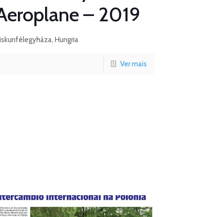
Aeroplane – 2019
iskunfélegyháza, Hungria
Ver mais