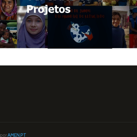
 por
AMEN.PT