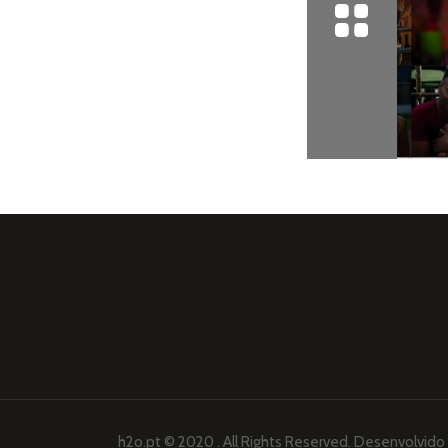
h2o.pt © 2020 . All Rights Reserved. Desenvolvido