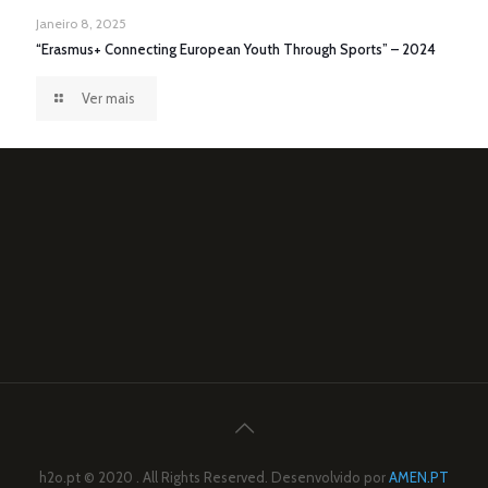
Janeiro 8, 2025
“Erasmus+ Connecting European Youth Through Sports” – 2024
Ver mais
h2o.pt © 2020 . All Rights Reserved. Desenvolvido por
AMEN.PT