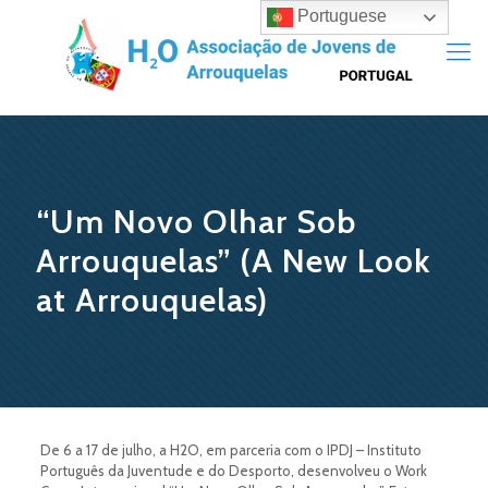
Portuguese
“Um Novo Olhar Sob
Arrouquelas” (A New Look
at Arrouquelas)
De 6 a 17 de julho, a H2O, em parceria com o IPDJ – Instituto
Português da Juventude e do Desporto, desenvolveu o Work