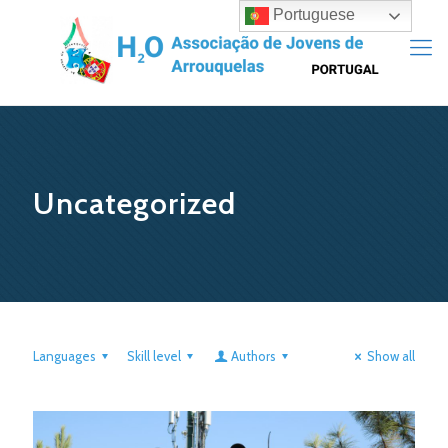
Portuguese
Uncategorized
Languages
Skill level
Authors
Show all