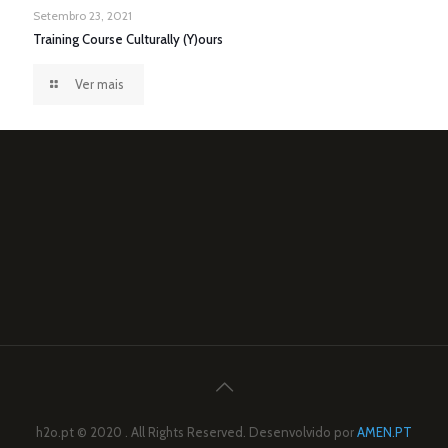
Setembro 23, 2021
Training Course Culturally (Y)ours
Ver mais
h2o.pt © 2020 . All Rights Reserved. Desenvolvido por
AMEN.PT