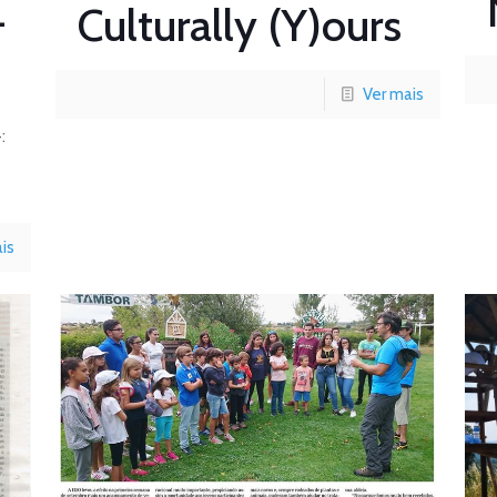
–
Culturally (Y)ours
Ver mais
:
is