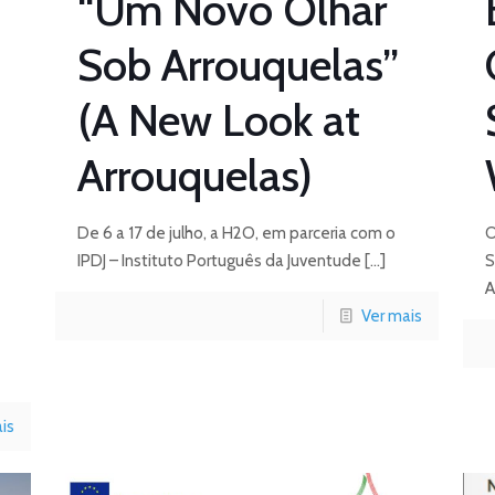
“Um Novo Olhar
Sob Arrouquelas”
(A New Look at
Arrouquelas)
De 6 a 17 de julho, a H2O, em parceria com o
O
IPDJ – Instituto Português da Juventude
[…]
S
A
Ver mais
is