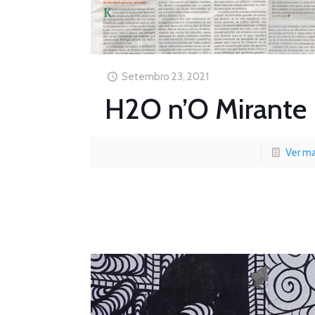
Setembro 23, 2021
H2O n’O Mirante
Ver ma