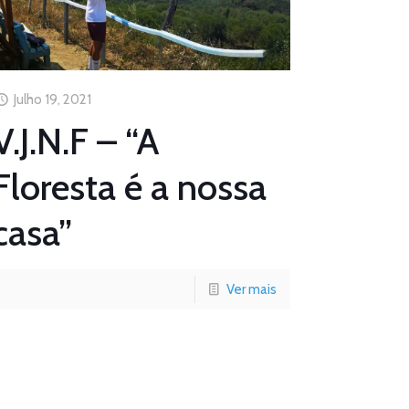
Julho 19, 2021
V.J.N.F – “A
Floresta é a nossa
casa”
Ver mais