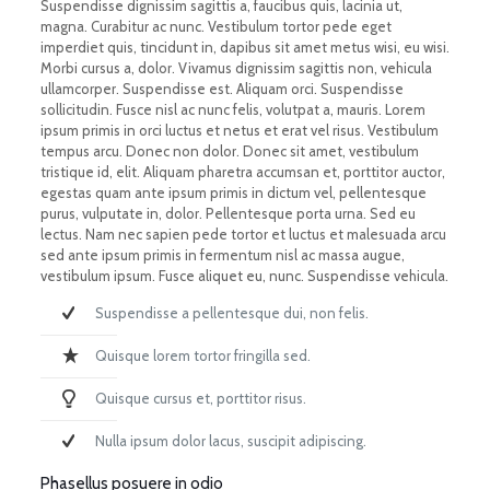
Suspendisse dignissim sagittis a, faucibus quis, lacinia ut,
magna. Curabitur ac nunc. Vestibulum tortor pede eget
imperdiet quis, tincidunt in, dapibus sit amet metus wisi, eu wisi.
Morbi cursus a, dolor. Vivamus dignissim sagittis non, vehicula
ullamcorper. Suspendisse est. Aliquam orci. Suspendisse
sollicitudin. Fusce nisl ac nunc felis, volutpat a, mauris. Lorem
ipsum primis in orci luctus et netus et erat vel risus. Vestibulum
tempus arcu. Donec non dolor. Donec sit amet, vestibulum
tristique id, elit. Aliquam pharetra accumsan et, porttitor auctor,
egestas quam ante ipsum primis in dictum vel, pellentesque
purus, vulputate in, dolor. Pellentesque porta urna. Sed eu
lectus. Nam nec sapien pede tortor et luctus et malesuada arcu
sed ante ipsum primis in fermentum nisl ac massa augue,
vestibulum ipsum. Fusce aliquet eu, nunc. Suspendisse vehicula.
Suspendisse a pellentesque dui, non felis.
Quisque lorem tortor fringilla sed.
Quisque cursus et, porttitor risus.
Nulla ipsum dolor lacus, suscipit adipiscing.
Phasellus posuere in odio