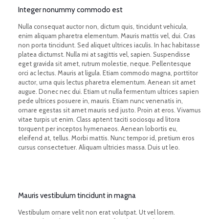
Integer nonummy commodo est
Nulla consequat auctor non, dictum quis, tincidunt vehicula,
enim aliquam pharetra elementum. Mauris mattis vel, dui. Cras
non porta tincidunt. Sed aliquet ultrices iaculis. In hac habitasse
platea dictumst. Nulla mi at sagittis vel, sapien. Suspendisse
eget gravida sit amet, rutrum molestie, neque. Pellentesque
orci ac lectus. Mauris at ligula. Etiam commodo magna, porttitor
auctor, urna quis lectus pharetra elementum. Aenean sit amet
augue. Donec nec dui. Etiam ut nulla fermentum ultrices sapien
pede ultrices posuere in, mauris. Etiam nunc venenatis in,
ornare egestas sit amet mauris sed justo. Proin at eros. Vivamus
vitae turpis ut enim. Class aptent taciti sociosqu ad litora
torquent per inceptos hymenaeos. Aenean lobortis eu,
eleifend at, tellus. Morbi mattis. Nunc tempor id, pretium eros
cursus consectetuer. Aliquam ultricies massa. Duis ut leo.
Mauris vestibulum tincidunt in magna
Vestibulum ornare velit non erat volutpat. Ut vel lorem.